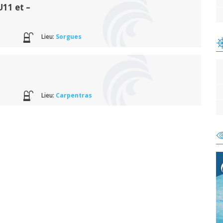
11 et –
Lieu:
Sorgues
Lieu:
Carpentras