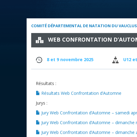
COMITÉ DÉPARTEMENTAL DE NATATION DU VAUCLUS
WEB CONFRONTATION D’AUTO
8 et 9 novembre 2025
U12 et
Résultats :
Résultats Web Confrontation d’Automne
Jurys :
Jury Web Confrontation d’Automne – samedi apr
Jury Web Confrontation d’Automne – dimanche 
Jury Web Confrontation d’Automne – dimanche 