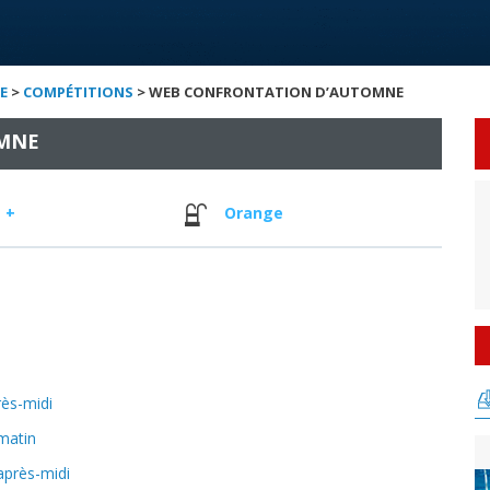
E
>
COMPÉTITIONS
> WEB CONFRONTATION D’AUTOMNE
MNE
 +
Orange
ès-midi
matin
après-midi