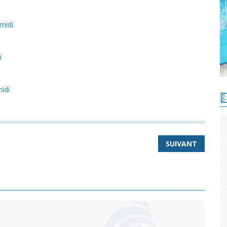
midi
i
idi
SUIVANT