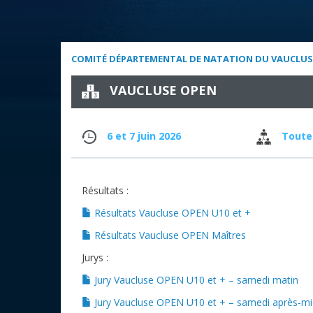
COMITÉ DÉPARTEMENTAL DE NATATION DU VAUCLUS
VAUCLUSE OPEN
6 et 7 juin 2026
Toute
Résultats :
Résultats Vaucluse OPEN U10 et +
Résultats Vaucluse OPEN Maîtres
Jurys :
Jury Vaucluse OPEN U10 et + – samedi matin
Jury Vaucluse OPEN U10 et + – samedi après-mi