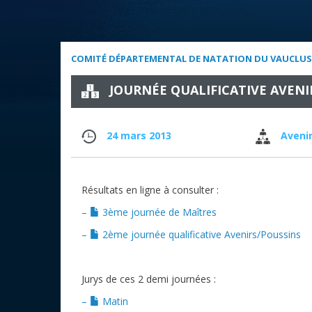
COMITÉ DÉPARTEMENTAL DE NATATION DU VAUCLUS
JOURNÉE QUALIFICATIVE AVENI
24 mars 2013
Avenir
Résultats en ligne à consulter :
–
3ème journée de Maîtres
–
2ème journée qualificative Avenirs/Poussins
Jurys de ces 2 demi journées :
–
Matin