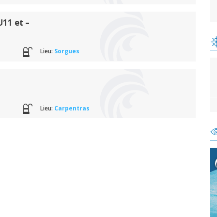
11 et –
Lieu:
Sorgues
Lieu:
Carpentras