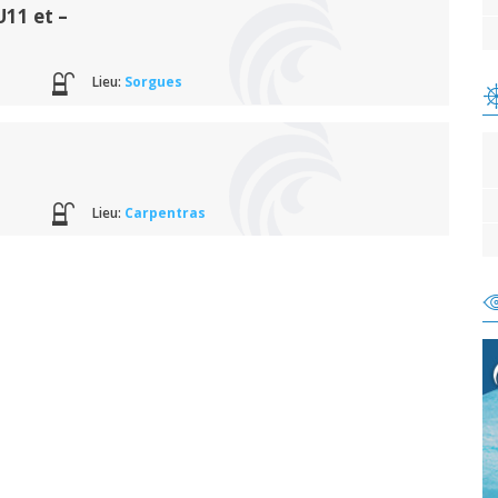
11 et –
Lieu:
Sorgues
Lieu:
Carpentras