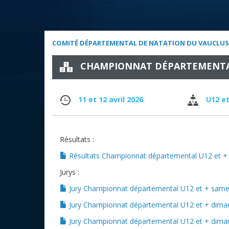
COMITÉ DÉPARTEMENTAL DE NATATION DU VAUCLUS
CHAMPIONNAT DÉPARTEMENTAL
11 et 12 avril 2026
U12 et
Résultats :
Résultats Championnat départemental U12 et +
Jurys :
Jury Championnat départemental U12 et + samed
Jury Championnat départemental U12 et + dima
Jury Championnat départemental U12 et + dima