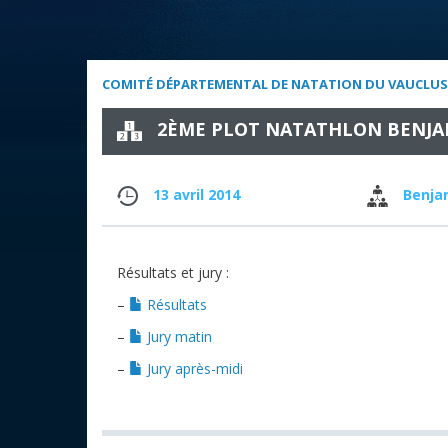
COMITÉ DÉPARTEMENTAL DE NATATION DU VAUCLUS
2ÈME PLOT NATATHLON BENJA
13 avril 2014
Benja
Résultats et jury :
–
Résultats
–
Jury matin
–
Jury après-midi